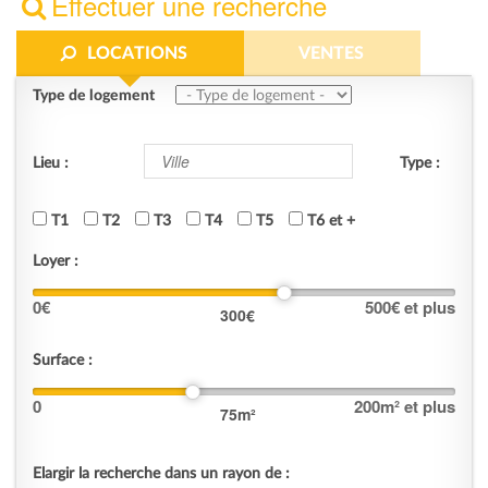
Effectuer une recherche
LOCATIONS
VENTES
Type de logement
Lieu :
Type :
T1
T2
T3
T4
T5
T6 et +
Loyer :
0
€
500
€ et plus
300
€
Surface :
0
200
m² et plus
75
m²
Elargir la recherche dans un rayon de :