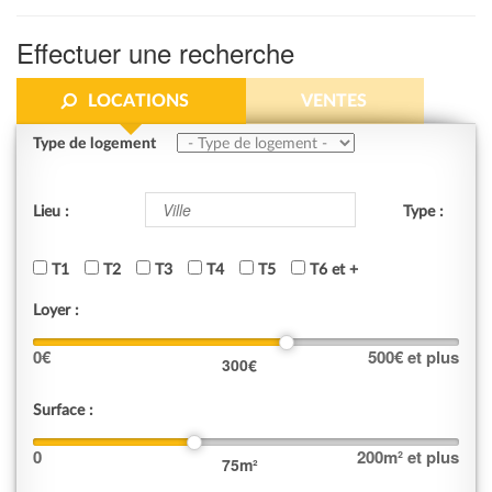
Effectuer une recherche
LOCATIONS
VENTES
Type de logement
Lieu :
Type :
T1
T2
T3
T4
T5
T6 et +
Loyer :
0
€
500
€ et plus
300
€
Surface :
0
200
m² et plus
75
m²