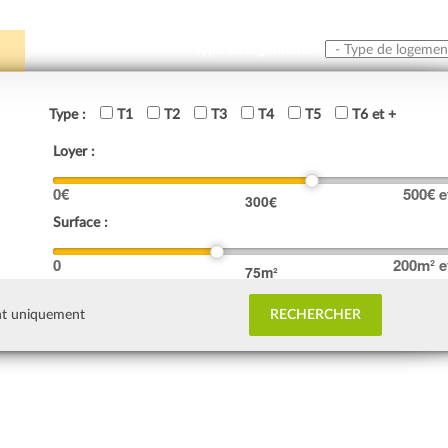
Type de logement
Type :
T1
T2
T3
T4
T5
T6 et +
Loyer :
0
€
500
€ e
300
€
Surface :
0
200
m² e
75
m²
nt uniquement