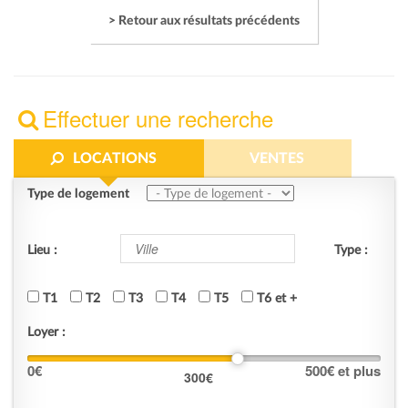
> Retour aux résultats précédents
Effectuer une recherche
LOCATIONS
VENTES
Type de logement
Lieu :
Type :
T1
T2
T3
T4
T5
T6 et +
Loyer :
0
€
500
€ et plus
300
€