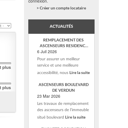
connexion.
> Créer un compte locataire
ACTUALITÉS
REMPLACEMENT DES
ASCENSEURS RESIDENCE
6 Juil 2026
DE VERDUN – ST AFFRIQUE
Pour assurer un meilleur
service et une meilleure
t plus
Lire la suite
accessibilité, nous
ASCENSEURS BOULEVARD
t plus
DE VERDUN
23 Mar 2026
Les travaux de remplacement
des ascenseurs de l’immeuble
Lire la suite
situé boulevard