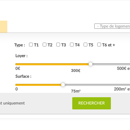
Type de logement
Type :
T1
T2
T3
T4
T5
T6 et +
Loyer :
0
€
500
€ e
300
€
Surface :
0
200
m² e
75
m²
nt uniquement