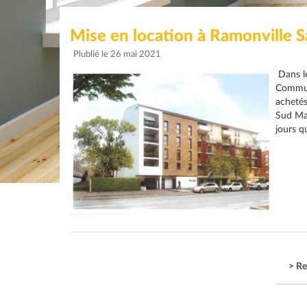
Mise en location à Ramonville 
Plublié le 26 mai 2021
Dans le
Commune
achetés
Sud Mas
jours q
> Re